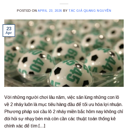
POSTED ON
APRIL 23, 2026
BY
TÁC GIẢ QUANG NGUYỄN
23
Apr
Với những người chơi lâu năm, việc săn lùng những con lô
về 2 nháy luôn là mục tiêu hàng đầu để tối ưu hóa lợi nhuận.
Phương pháp soi cầu lô 2 nháy miền bắc hôm nay không chỉ
đòi hỏi sự nhạy bén mà còn cần các thuật toán thống kê
chính xác để tìm […]