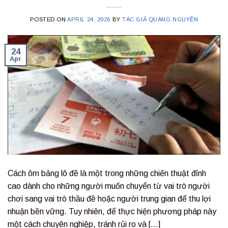
POSTED ON
APRIL 24, 2026
BY
TÁC GIẢ QUANG NGUYỄN
24
Apr
Cách ôm bảng lô đề là một trong những chiến thuật đỉnh
cao dành cho những người muốn chuyển từ vai trò người
chơi sang vai trò thầu đề hoặc người trung gian để thu lợi
nhuận bền vững. Tuy nhiên, để thực hiện phương pháp này
một cách chuyên nghiệp, tránh rủi ro và […]