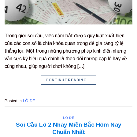
Trong giới soi cầu, việc nắm bắt được quy luật xuất hiện
của các con số là chìa khóa quan trọng để gia tăng tỷ lệ
thắng lợi. Một trong những phương pháp kinh điển nhưng
vẫn cực kỳ hiệu quả chính là theo dõi những cặp lô hay về
cùng nhau, giúp người chơi không […]
CONTINUE READING
→
Posted in
LÔ ĐỀ
LÔ ĐỀ
Soi Cầu Lô 2 Nháy Miền Bắc Hôm Nay
Chuẩn Nhất