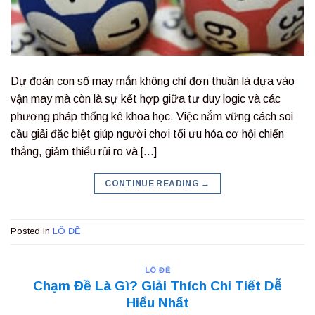
Dự đoán con số may mắn không chỉ đơn thuần là dựa vào
vận may mà còn là sự kết hợp giữa tư duy logic và các
phương pháp thống kê khoa học. Việc nắm vững cách soi
cầu giải đặc biệt giúp người chơi tối ưu hóa cơ hội chiến
thắng, giảm thiểu rủi ro và […]
CONTINUE READING
→
Posted in
LÔ ĐỀ
LÔ ĐỀ
Chạm Đề Là Gì? Giải Thích Chi Tiết Dễ
Hiểu Nhất