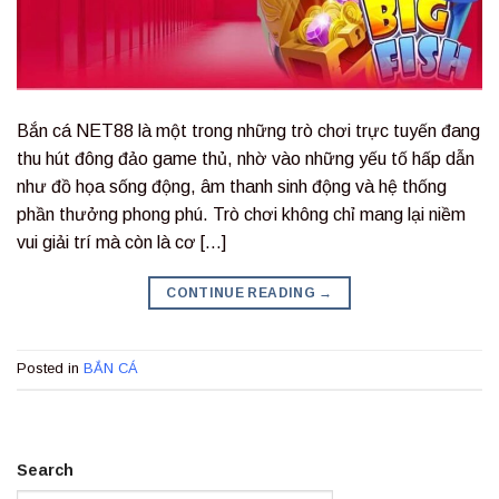
Bắn cá NET88 là một trong những trò chơi trực tuyến đang
thu hút đông đảo game thủ, nhờ vào những yếu tố hấp dẫn
như đồ họa sống động, âm thanh sinh động và hệ thống
phần thưởng phong phú. Trò chơi không chỉ mang lại niềm
vui giải trí mà còn là cơ […]
CONTINUE READING
→
Posted in
BẮN CÁ
Search