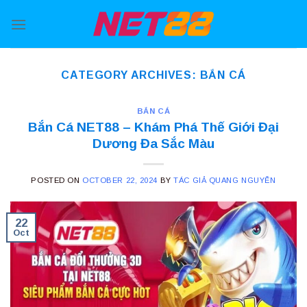
Skip
to
content
CATEGORY ARCHIVES:
BẮN CÁ
BẮN CÁ
Bắn Cá NET88 – Khám Phá Thế Giới Đại
Dương Đa Sắc Màu
POSTED ON
OCTOBER 22, 2024
BY
TÁC GIẢ QUANG NGUYỄN
22
Oct