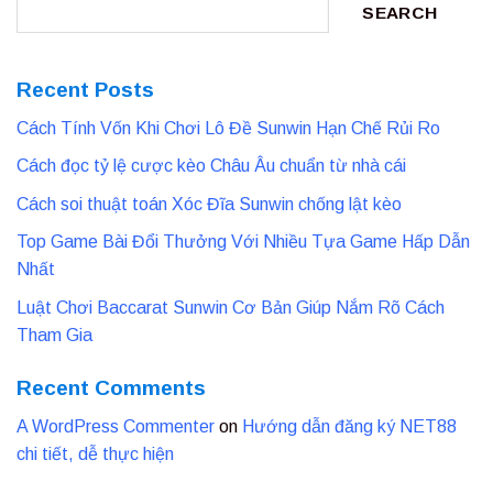
SEARCH
Recent Posts
Cách Tính Vốn Khi Chơi Lô Đề Sunwin Hạn Chế Rủi Ro
Cách đọc tỷ lệ cược kèo Châu Âu chuẩn từ nhà cái
Cách soi thuật toán Xóc Đĩa Sunwin chống lật kèo
Top Game Bài Đổi Thưởng Với Nhiều Tựa Game Hấp Dẫn
Nhất
Luật Chơi Baccarat Sunwin Cơ Bản Giúp Nắm Rõ Cách
Tham Gia
Recent Comments
A WordPress Commenter
on
Hướng dẫn đăng ký NET88
chi tiết, dễ thực hiện