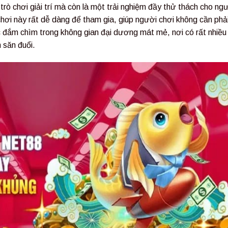
ò chơi giải trí mà còn là một trải nghiệm đầy thử thách cho ng
ò chơi này rất dễ dàng để tham gia, giúp người chơi không cần phả
 đắm chìm trong không gian đại dương mát mẻ, nơi có rất nhiều
 săn đuổi.