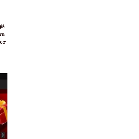
giá
dựa
 cơ