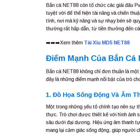
Bắn cá NET88 còn tổ chức các giải đấu PvP
tuyệt vời để thể hiện tài năng và chiến th
tính, nơi mà kỹ năng và sự nhạy bén sẽ qu
thường rất hấp dẫn, từ tiền thưởng đến các
➡️➡️➡️Xem thêm
Tài Xỉu MD5 NET88
Điểm Mạnh Của Bắn Cá
Bắn cá NET88 không chỉ đơn thuần là một tr
đây là những điểm mạnh nổi bật của trò chơ
1. Đồ Họa Sống Động Và Âm T
Một trong những yếu tố chính tạo nên sự 
thực. Trò chơi được thiết kế với hình ảnh 
sâu dưới đại dương. Hiệu ứng âm thanh tự 
mang lại cảm giác sống động, giúp người 