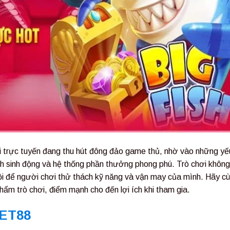
i trực tuyến đang thu hút đông đảo game thủ, nhờ vào những yế
h sinh động và hệ thống phần thưởng phong phú. Trò chơi không
ơ hội để người chơi thử thách kỹ năng và vận may của mình. Hãy c
hẩm trò chơi, điểm mạnh cho đến lợi ích khi tham gia.
NET88