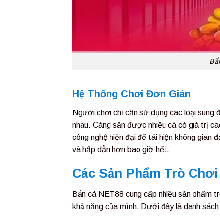
Bắn
Hệ Thống Chơi Đơn Giản
Người chơi chỉ cần sử dụng các loại súng đ
nhau. Càng săn được nhiều cá có giá trị 
công nghệ hiện đại để tái hiện không gian 
và hấp dẫn hơn bao giờ hết.
Các Sản Phẩm Trò Chơi
Bắn cá NET88 cung cấp nhiều sản phẩm trò
khả năng của mình. Dưới đây là danh sách 