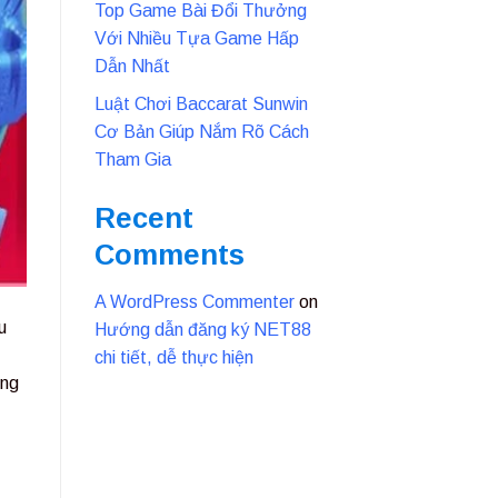
Top Game Bài Đổi Thưởng
Với Nhiều Tựa Game Hấp
Dẫn Nhất
Luật Chơi Baccarat Sunwin
Cơ Bản Giúp Nắm Rõ Cách
Tham Gia
Recent
Comments
A WordPress Commenter
on
u
Hướng dẫn đăng ký NET88
chi tiết, dễ thực hiện
ùng