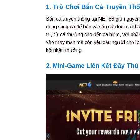
1. Trò Chơi Bắn Cá Truyền Th
Bắn cá truyền thống tại NET88 giữ nguyên 
dụng súng cá để bắn và săn các loại cá khá
trị, từ cá thường cho đến cá hiếm, với phầ
vào may mắn mà còn yêu cầu người chơi phả
hội nhận thưởng.
2. Mini-Game Liên Kết Đầy Thú 