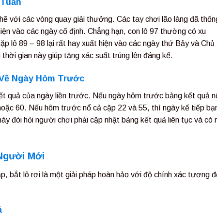
 Tuần
 chẽ với các vòng quay giải thưởng. Các tay chơi lão làng đã thốn
ện vào các ngày cố định. Chẳng hạn, con lô 97 thường có xu
 lô 89 – 98 lại rất hay xuất hiện vào các ngày thứ Bảy và Chủ
thời gian này giúp tăng xác suất trúng lên đáng kể.
 Về Ngày Hôm Trước
ết quả của ngày liền trước. Nếu ngày hôm trước bảng kết quả n
 hoặc 60. Nếu hôm trước nổ cả cặp 22 và 55, thì ngày kế tiếp bạ
này đòi hỏi người chơi phải cập nhật bảng kết quả liên tục và có
Người Mới
 bắt lô rơi là một giải pháp hoàn hảo với độ chính xác tương đ
ả