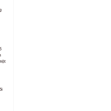
g
ổ
n
 một
ối