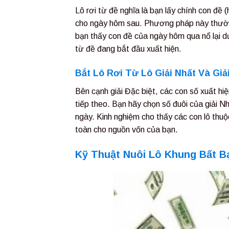
Lô rơi từ đề nghĩa là bạn lấy chính con đề 
cho ngày hôm sau. Phương pháp này thường
bạn thấy con đề của ngày hôm qua nổ lại dư
từ đề đang bắt đầu xuất hiện.
Bắt Lô Rơi Từ Lô Giải Nhất Và Giả
Bên cạnh giải Đặc biệt, các con số xuất hiệ
tiếp theo. Bạn hãy chọn số đuôi của giải Nh
ngày. Kinh nghiệm cho thấy các con lô thuộc
toàn cho nguồn vốn của bạn.
Kỹ Thuật Nuôi Lô Khung Bất B