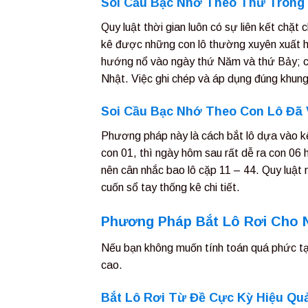
Soi Cầu Bạc Nhớ Theo Thứ Trong
Quy luật thời gian luôn có sự liên kết chặt
kê được những con lô thường xuyên xuất hi
hướng nổ vào ngày thứ Năm và thứ Bảy; cặp
Nhật. Việc ghi chép và áp dụng đúng khung 
Soi Cầu Bạc Nhớ Theo Con Lô Đã
Phương pháp này là cách bắt lô dựa vào k
con 01, thì ngày hôm sau rất dễ ra con 06
nên cân nhắc bao lô cặp 11 – 44. Quy luật 
cuốn sổ tay thống kê chi tiết.
Phương Pháp Bắt Lô Rơi Cho 
Nếu bạn không muốn tính toán quá phức tạp,
cao.
Bắt Lô Rơi Từ Đề Cực Kỳ Hiệu Qu