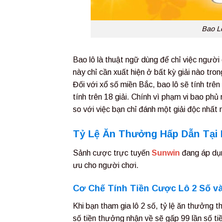
Bao L
Bao lô là thuật ngữ dùng để chỉ việc ngườ
này chỉ cần xuất hiện ở bất kỳ giải nào tr
Đối với xổ số miền Bắc, bao lô sẽ tính trên
tính trên 18 giải. Chính vì phạm vi bao phủ
so với việc bạn chỉ đánh một giải độc nhất
Tỷ Lệ Ăn Thưởng Hấp Dẫn Tại
Sảnh cược trực tuyến
Sunwin
đang áp dụn
ưu cho người chơi.
Cơ Chế Tính Tiền Cược Lô 2 Số và
Khi bạn tham gia lô 2 số, tỷ lệ ăn thưởng 
số tiền thưởng nhận về sẽ gấp 99 lần số tiề