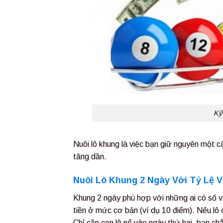
Kỹ
Nuôi lô khung là việc bạn giữ nguyên một cặ
tăng dần.
Nuôi Lô Khung 2 Ngày Với Tỷ Lệ V
Khung 2 ngày phù hợp với những ai có số v
tiền ở mức cơ bản (ví dụ 10 điểm). Nếu lô
Chỉ cần con lô nổ vào ngày thứ hai, bạn c