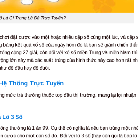
ô Là Gì Trong Lô Đề Trực Tuyến?
i chơi đặt cược vào một hoặc nhiều cặp số cùng một lúc, và cặp 
ong bảng kết quả xổ số của ngày hôm đó là bạn sẽ giành chiến thắ
 tổng cộng 27 giải, còn đối với xổ số miền Trung và miền Nam thì
 rộng lớn này mà xác suất trúng của hình thức này cao hơn rất nh
 như đề đầu hay đề đuôi.
 Hệ Thống Trực Tuyến
g mức trả thưởng thuộc top đầu thị trường, mang lại lợi nhuận 
 Lô 3 Số
thông thường là 1 ăn 99. Cụ thể có nghĩa là nếu bạn trúng một nh
n cược cho một con số đó. Đối với lô 3 số (hay còn gọi là bao lô