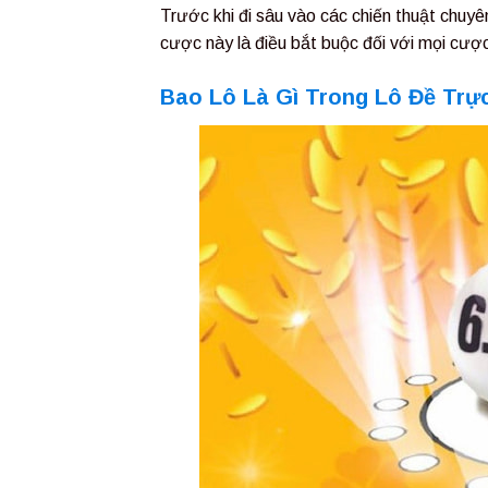
Trước khi đi sâu vào các chiến thuật chuyê
cược này là điều bắt buộc đối với mọi cược
Bao Lô Là Gì Trong Lô Đề Trự