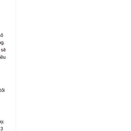
số
ng.
 sẽ
iều
tối
áy,
 3