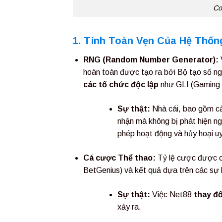
Cơ
1. Tính Toàn Vẹn Của Hệ Thố
RNG (Random Number Generator):
hoàn toàn được tạo ra bởi Bộ tạo số 
các tổ chức độc lập
như GLI (Gaming 
Sự thật:
Nhà cái, bao gồm c
nhận mà không bị phát hiện ng
phép hoạt động và hủy hoại uy 
Cá cược Thể thao:
Tỷ lệ cược được cu
BetGenius) và kết quả dựa trên các sự k
Sự thật:
Việc Net88
thay đổ
xảy ra.