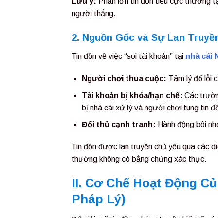
Lưu ý:
Phần lớn tin đồn tiêu cực thường tậ
người thắng.
2. Nguồn Gốc và Sự Lan Truyề
Tin đồn về việc “soi tài khoản” tại
nhà cái 
Người chơi thua cuộc:
Tâm lý đổ lỗi c
Tài khoản bị khóa/hạn chế:
Các trườn
bị nhà cái xử lý và người chơi tung tin 
Đối thủ cạnh tranh:
Hành động bôi nhọ,
Tin đồn được lan truyền chủ yếu qua các 
thường không có bằng chứng xác thực.
II. Cơ Chế Hoạt Động C
Pháp Lý)