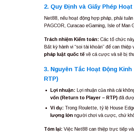
2. Quy Định và Giấy Phép Hoạt
Net88, nếu hoạt động hợp pháp, phải tuân 
PAGCOR, Curacao eGaming, Isle of Man G
Trách nhiệm Kiểm toán:
Các tổ chức này 
Bất kỳ hành vi “soi tài khoản” để can thiệp
pháp luật quốc tế
về cá cược và sẽ bị thu
3. Nguyên Tắc Hoạt Động Kinh 
RTP)
Lợi nhuận:
Lợi nhuận của nhà cái khôn
vốn (Return to Player – RTP)
đã được
Ví dụ:
Trong Roulette, tỷ lệ House Edge
lượng lớn
người chơi và cược, chứ khô
Tóm lại:
Việc Net88 can thiệp trực tiếp và