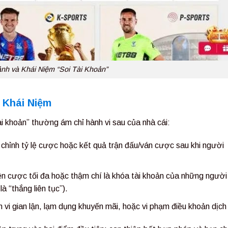
nh và Khái Niệm “Soi Tài Khoản”
g Khái Niệm
i khoản” thường ám chỉ hành vi sau của nhà cái:
 chỉnh tỷ lệ cược hoặc kết quả trận đấu/ván cược sau khi người
n cược tối đa hoặc thậm chí là khóa tài khoản của những người
à “thắng liên tục”).
vi gian lận, lạm dụng khuyến mãi, hoặc vi phạm điều khoản dịch