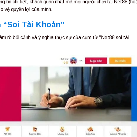
ng tin chi tiết, khách quan nhất mà mọi người chơi tại Net88 (ho
ảo vệ quyền lợi của mình.
m “Soi Tài Khoản”
làm rõ bối cảnh và ý nghĩa thực sự của cụm từ “Net88 soi tài