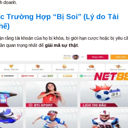
nh doanh.
ác Trường Hợp “Bị Soi” (Lý do Tài
hế)
ận rằng tài khoản của họ bị khóa, bị giới hạn cược hoặc bị yêu c
hần quan trọng nhất để
giải mã sự thật
.