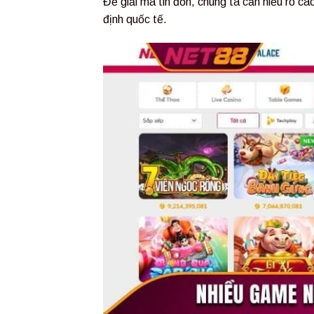
Để giải mã tin đồn, chúng ta cần hiểu rõ c
định quốc tế.