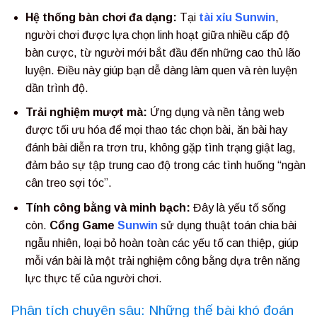
Hệ thống bàn chơi đa dạng:
Tại
tài xỉu Sunwin
,
người chơi được lựa chọn linh hoạt giữa nhiều cấp độ
bàn cược, từ người mới bắt đầu đến những cao thủ lão
luyện. Điều này giúp bạn dễ dàng làm quen và rèn luyện
dần trình độ.
Trải nghiệm mượt mà:
Ứng dụng và nền tảng web
được tối ưu hóa để mọi thao tác chọn bài, ăn bài hay
đánh bài diễn ra trơn tru, không gặp tình trạng giật lag,
đảm bảo sự tập trung cao độ trong các tình huống “ngàn
cân treo sợi tóc”.
Tính công bằng và minh bạch:
Đây là yếu tố sống
còn.
Cổng Game
Sunwin
sử dụng thuật toán chia bài
ngẫu nhiên, loại bỏ hoàn toàn các yếu tố can thiệp, giúp
mỗi ván bài là một trải nghiệm công bằng dựa trên năng
lực thực tế của người chơi.
Phân tích chuyên sâu: Những thế bài khó đoán