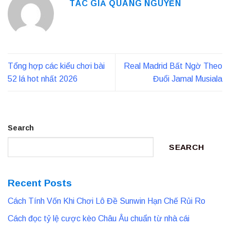
TÁC GIẢ QUANG NGUYỄN
Tổng hợp các kiểu chơi bài
Real Madrid Bất Ngờ Theo
52 lá hot nhất 2026
Đuổi Jamal Musiala
Search
SEARCH
Recent Posts
Cách Tính Vốn Khi Chơi Lô Đề Sunwin Hạn Chế Rủi Ro
Cách đọc tỷ lệ cược kèo Châu Âu chuẩn từ nhà cái