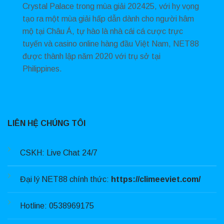
Crystal Palace trong mùa giải 202425, với hy vọng
tạo ra một mùa giải hấp dẫn dành cho người hâm
mộ tại Châu Á, tự hào là nhà cái cá cược trực
tuyến và casino online hàng đầu Việt Nam, NET88
được thành lập năm 2020 với trụ sở tại
Philippines.
LIÊN HỆ CHÚNG TÔI
CSKH: Live Chat 24/7
Đại lý NET88 chính thức:
https://climeeviet.com/
Hotline: 0538969175