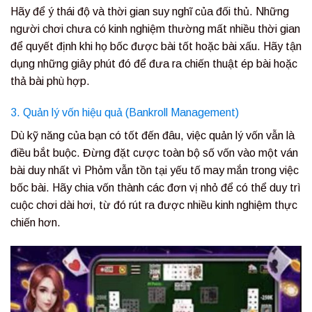
Hãy để ý thái độ và thời gian suy nghĩ của đối thủ. Những
người chơi chưa có kinh nghiệm thường mất nhiều thời gian
để quyết định khi họ bốc được bài tốt hoặc bài xấu. Hãy tận
dụng những giây phút đó để đưa ra chiến thuật ép bài hoặc
thả bài phù hợp.
3. Quản lý vốn hiệu quả (Bankroll Management)
Dù kỹ năng của bạn có tốt đến đâu, việc quản lý vốn vẫn là
điều bắt buộc. Đừng đặt cược toàn bộ số vốn vào một ván
bài duy nhất vì Phỏm vẫn tồn tại yếu tố may mắn trong việc
bốc bài. Hãy chia vốn thành các đơn vị nhỏ để có thể duy trì
cuộc chơi dài hơi, từ đó rút ra được nhiều kinh nghiệm thực
chiến hơn.