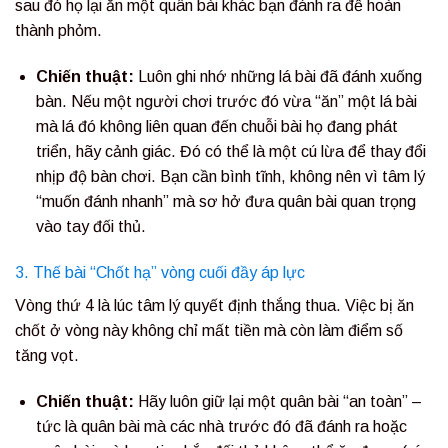
sau đó họ lại ăn một quân bài khác bạn đánh ra để hoàn
thành phỏm.
Chiến thuật:
Luôn ghi nhớ những lá bài đã đánh xuống
bàn. Nếu một người chơi trước đó vừa “ăn” một lá bài
mà lá đó không liên quan đến chuỗi bài họ đang phát
triển, hãy cảnh giác. Đó có thể là một cú lừa để thay đổi
nhịp độ bàn chơi. Bạn cần bình tĩnh, không nên vì tâm lý
“muốn đánh nhanh” mà sơ hở đưa quân bài quan trọng
vào tay đối thủ.
3. Thế bài “Chốt hạ” vòng cuối đầy áp lực
Vòng thứ 4 là lúc tâm lý quyết định thắng thua. Việc bị ăn
chốt ở vòng này không chỉ mất tiền mà còn làm điểm số
tăng vọt.
Chiến thuật:
Hãy luôn giữ lại một quân bài “an toàn” –
tức là quân bài mà các nhà trước đó đã đánh ra hoặc