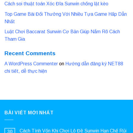
Cách soi thuật toán Xóc Đĩa Sunwin chống lật kèo
Top Game Bài Đổi Thưởng Với Nhiều Tựa Game Hấp Dẫn
Nhất
Luật Chơi Baccarat Sunwin Cơ Bản Giúp Nắm Rõ Cách
Tham Gia
Recent Comments
A WordPress Commenter
on
Hướng dẫn đăng ký NET88
chi tiết, dễ thực hiện
BÀI VIẾT MỚI NHẤT
Cách Tính Vốn Khi Chơi Lô Đề Sunwin Hạn Chế Rủi
30