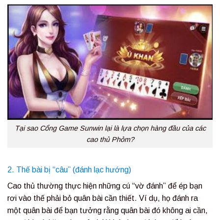
Tại sao Cổng Game Sunwin lại là lựa chọn hàng đầu của các
cao thủ Phỏm?
2. Thế bài bị “câu” (đánh lạc hướng)
Cao thủ thường thực hiện những cú “vờ đánh” để ép bạn
rơi vào thế phải bỏ quân bài cần thiết. Ví dụ, họ đánh ra
một quân bài để bạn tưởng rằng quân bài đó không ai cần,