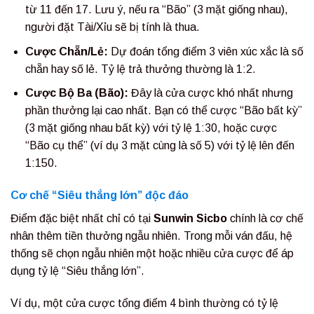
từ 11 đến 17. Lưu ý, nếu ra “Bão” (3 mặt giống nhau),
người đặt Tài/Xỉu sẽ bị tính là thua.
Cược Chẵn/Lẻ:
Dự đoán tổng điểm 3 viên xúc xắc là số
chẵn hay số lẻ. Tỷ lệ trả thưởng thường là 1:2.
Cược Bộ Ba (Bão):
Đây là cửa cược khó nhất nhưng
phần thưởng lại cao nhất. Bạn có thể cược “Bão bất kỳ”
(3 mặt giống nhau bất kỳ) với tỷ lệ 1:30, hoặc cược
“Bão cụ thể” (ví dụ 3 mặt cùng là số 5) với tỷ lệ lên đến
1:150.
Cơ chế “Siêu thắng lớn” độc đáo
Điểm đặc biệt nhất chỉ có tại
Sunwin Sicbo
chính là cơ chế
nhân thêm tiền thưởng ngẫu nhiên. Trong mỗi ván đấu, hệ
thống sẽ chọn ngẫu nhiên một hoặc nhiều cửa cược để áp
dụng tỷ lệ “Siêu thắng lớn”.
Ví dụ, một cửa cược tổng điểm 4 bình thường có tỷ lệ