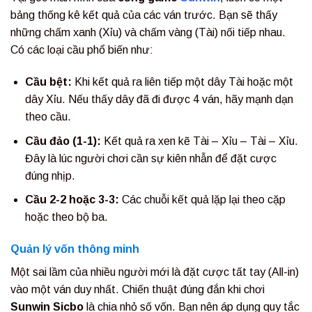
bảng thống kê kết quả của các ván trước. Bạn sẽ thấy
những chấm xanh (Xỉu) và chấm vàng (Tài) nối tiếp nhau.
Có các loại cầu phổ biến như:
Cầu bệt:
Khi kết quả ra liên tiếp một dây Tài hoặc một
dây Xỉu. Nếu thấy dây đã đi được 4 ván, hãy mạnh dạn
theo cầu.
Cầu đảo (1-1):
Kết quả ra xen kẽ Tài – Xỉu – Tài – Xỉu.
Đây là lúc người chơi cần sự kiên nhẫn để đặt cược
đúng nhịp.
Cầu 2-2 hoặc 3-3:
Các chuỗi kết quả lặp lại theo cặp
hoặc theo bộ ba.
Quản lý vốn thông minh
Một sai lầm của nhiều người mới là đặt cược tất tay (All-in)
vào một ván duy nhất. Chiến thuật đúng đắn khi chơi
Sunwin Sicbo
là chia nhỏ số vốn. Bạn nên áp dụng quy tắc