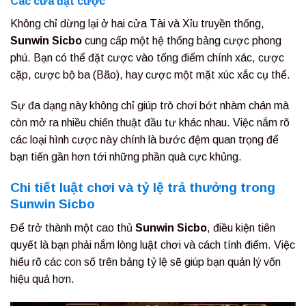
Các cửa đặt cược
Không chỉ dừng lại ở hai cửa Tài và Xỉu truyền thống,
Sunwin Sicbo
cung cấp một hệ thống bảng cược phong
phú. Bạn có thể đặt cược vào tổng điểm chính xác, cược
cặp, cược bộ ba (Bão), hay cược một mặt xúc xắc cụ thể.
Sự đa dạng này không chỉ giúp trò chơi bớt nhàm chán mà
còn mở ra nhiều chiến thuật đầu tư khác nhau. Việc nắm rõ
các loại hình cược này chính là bước đệm quan trọng để
bạn tiến gần hơn tới những phần quà cực khủng.
Chi tiết luật chơi và tỷ lệ trả thưởng trong
Sunwin Sicbo
Để trở thành một cao thủ
Sunwin Sicbo
, điều kiện tiên
quyết là bạn phải nắm lòng luật chơi và cách tính điểm. Việc
hiểu rõ các con số trên bảng tỷ lệ sẽ giúp bạn quản lý vốn
hiệu quả hơn.