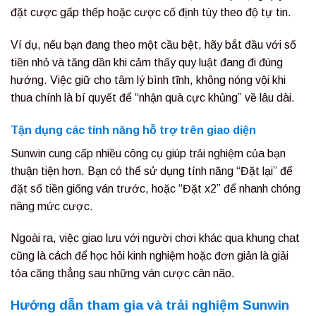
đặt cược gấp thếp hoặc cược cố định tùy theo độ tự tin.
Ví dụ, nếu bạn đang theo một cầu bệt, hãy bắt đầu với số
tiền nhỏ và tăng dần khi cảm thấy quy luật đang đi đúng
hướng. Việc giữ cho tâm lý bình tĩnh, không nóng vội khi
thua chính là bí quyết để “nhận quà cực khủng” về lâu dài.
Tận dụng các tính năng hỗ trợ trên giao diện
Sunwin cung cấp nhiều công cụ giúp trải nghiệm của bạn
thuận tiện hơn. Bạn có thể sử dụng tính năng “Đặt lại” để
đặt số tiền giống ván trước, hoặc “Đặt x2” để nhanh chóng
nâng mức cược.
Ngoài ra, việc giao lưu với người chơi khác qua khung chat
cũng là cách để học hỏi kinh nghiệm hoặc đơn giản là giải
tỏa căng thẳng sau những ván cược cân não.
Hướng dẫn tham gia và trải nghiệm Sunwin