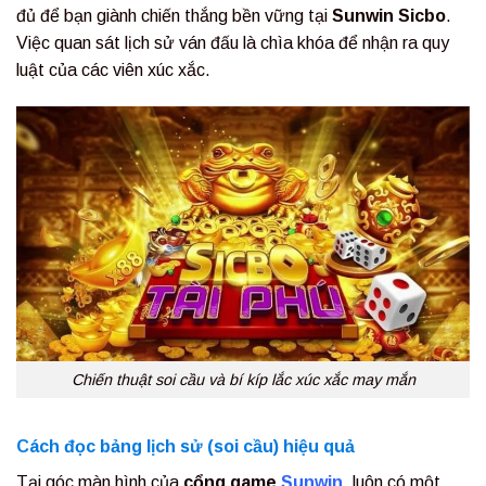
đủ để bạn giành chiến thắng bền vững tại
Sunwin Sicbo
.
Việc quan sát lịch sử ván đấu là chìa khóa để nhận ra quy
luật của các viên xúc xắc.
Chiến thuật soi cầu và bí kíp lắc xúc xắc may mắn
Cách đọc bảng lịch sử (soi cầu) hiệu quả
Tại góc màn hình của
cổng game
Sunwin
, luôn có một