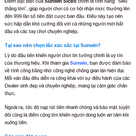
Điểm đặc biệt của
Sunwin Sicbo
chính là tính năng “Siêu
thắng lớn”, giúp người chơi có cơ hội nhận mức thưởng lên
đến 999 lần số tiền đặt cược ban đầu. Điều này tạo nên
sức hấp dẫn khó cưỡng đối với cả những người mới bắt
đầu và các tay chơi chuyên nghiệp.
Tại sao nên chọn lắc xúc xắc tại Sunwin?
Lý do đầu tiên khiến người chơi tin tưởng chính là uy tín
của thương hiệu. Khi tham gia
Sunwin
, bạn được đảm bảo
về tính công bằng nhờ công nghệ chống gian lận hiện đại.
Mỗi ván đấu đều diễn ra công khai với sự điều hành của các
Dealer xinh đẹp và chuyên nghiệp, mang lại cảm giác chân
thực.
Ngoài ra, tốc độ nạp rút tiền nhanh chóng và bảo mật tuyệt
đối cũng là điểm cộng lớn khiến người dùng luôn an tâm khi
xuống tiền.