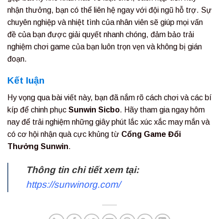
nhận thưởng, bạn có thể liên hệ ngay với đội ngũ hỗ trợ. Sự
chuyên nghiệp và nhiệt tình của nhân viên sẽ giúp mọi vấn
đề của bạn được giải quyết nhanh chóng, đảm bảo trải
nghiệm chơi game của bạn luôn trọn vẹn và không bị gián
đoạn.
Kết luận
Hy vọng qua bài viết này, bạn đã nắm rõ cách chơi và các bí
kíp để chinh phục
Sunwin Sicbo
. Hãy tham gia ngay hôm
nay để trải nghiệm những giây phút lắc xúc xắc may mắn và
có cơ hội nhận quà cực khủng từ
Cổng Game Đổi
Thưởng Sunwin
.
Thông tin chi tiết xem tại:
https://sunwinorg.com/